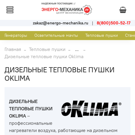
zakaz@energo-mechanika.ru
|
8(800)500-52-17
Генераторы
Осветительные мачты
Тепловые пушки
Стан
Главная
Тепловые пушки
...
Дизельные тепловые пушки Oklima
ДИЗЕЛЬНЫЕ ТЕПЛОВЫЕ ПУШКИ
OKLIMA
ДИЗЕЛЬНЫЕ
ТЕПЛОВЫЕ ПУШКИ
OKLIMA
–
профессиональные
нагреватели воздуха, работающие на дизельном