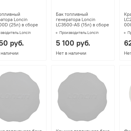
топливный
Бак топливный
Кр
атора Loncin
генератора Loncin
LC
0D (25л) в сборе
LC3500-AS (15л) в сборе
00
зводитель:
Loncin
Производитель:
Loncin
П
50 руб.
5 100 руб.
6
 наличии
Нет в наличии
Нет