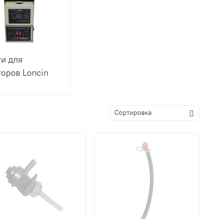
ти для
торов Loncin