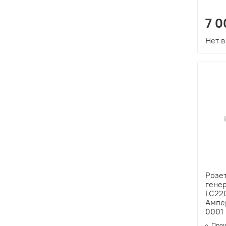
7 0
Нет в
Розет
генер
LC220
Ампе
0001
Прои