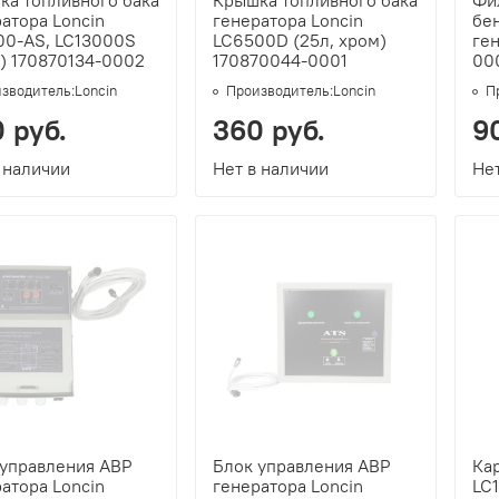
ка топливного бака
Крышка топливного бака
Фи
атора Loncin
генератора Loncin
бе
00-AS, LC13000S
LC6500D (25л, хром)
ге
) 170870134-0002
170870044-0001
000
зводитель:
Loncin
Производитель:
Loncin
П
 руб.
360 руб.
9
 наличии
Нет в наличии
Нет
 управления АВР
Блок управления АВР
Ка
атора Loncin
генератора Loncin
LC