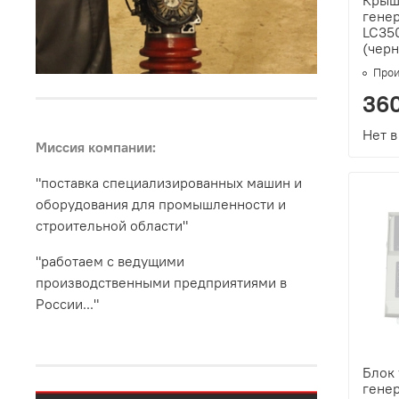
Крыш
генер
LC35
(черн
Прои
360
Нет в
Миссия компании:
"поставка специализированных машин и
оборудования для промышленности и
строительной области"
"работаем с ведущими
производственными предприятиями в
России..."
Блок
генер