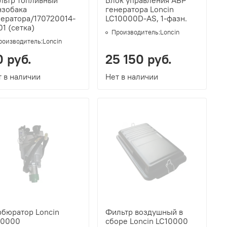
льтр топливный
Блок управления АВР
нзобака
генератора Loncin
нератора/170720014-
LC10000D-AS, 1-фазн.
1 (сетка)
Производитель:
Loncin
роизводитель:
Loncin
0 руб.
25 150 руб.
 в наличии
Нет в наличии
рбюратор Loncin
Фильтр воздушный в
10000
сборе Loncin LC10000