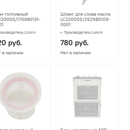
ан топливный
Шланг для слива масла
22000S/170980131-
LC22000S/292980109-
01
0001
роизводитель:
Loncin
Производитель:
Loncin
20 руб.
780 руб.
 в наличии
Нет в наличии