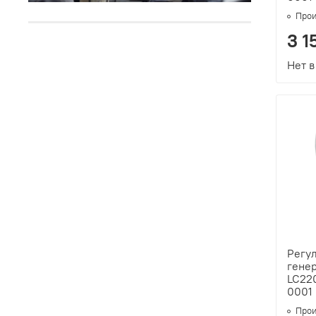
Прои
3 1
Нет в
Регу
генер
LC22
0001
Прои