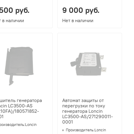
 500 руб.
9 000 руб.
 в наличии
Нет в наличии
ушитель генератора
Автомат защиты от
ncin LC3500-AS
перегрузки по току
10FA)/180571852-
генератора Loncin
01
LC3500-AS/271290011-
0001
роизводитель:
Loncin
Производитель:
Loncin