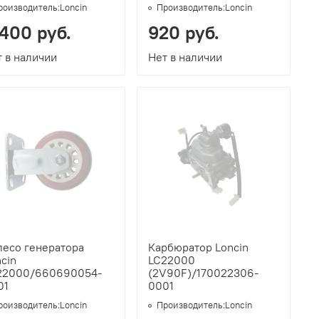
роизводитель:
Loncin
Производитель:
Loncin
 400 руб.
920 руб.
 в наличии
Нет в наличии
лесо генератора
Карбюратор Loncin
cin
LC22000
22000/660690054-
(2V90F)/170022306-
01
0001
роизводитель:
Loncin
Производитель:
Loncin