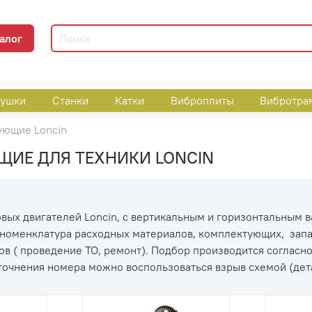
алог
пушки
Станки
Катки
Виброплиты
Вибротра
ующие Loncin
ЩИЕ ДЛЯ ТЕХНИКИ LONCIN
вых двигателей Loncin, с вертикальным и горизонтальным в
 номенклатура расходных материалов, комплектующих, запа
в ( проведение ТО, ремонт). Подбор производится соглас
уточнения номера можно воспользоваться взрыв схемой (де