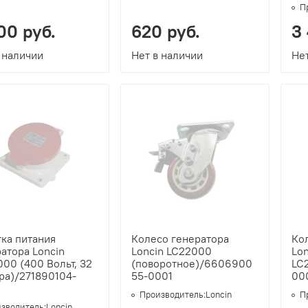
П
00 руб.
620 руб.
3
 наличии
Нет в наличии
Нет
ка питания
Колесо генератора
Ко
атора Loncin
Loncin LC22000
Lon
00 (400 Вольт, 32
(поворотное)/6606900
LC
ра)/271890104-
55-0001
00
Производитель:
Loncin
П
зводитель:
Loncin