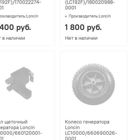
C192F)/170022274-
(LC192F)/180020988-
01
0001
роизводитель:
Loncin
Производитель:
Loncin
 400 руб.
1 800 руб.
 в наличии
Нет в наличии
ел щеточный
Колесо генератора
ератора Loncin
Loncin
10000/660120001-
LC10000/660690026-
01
0001