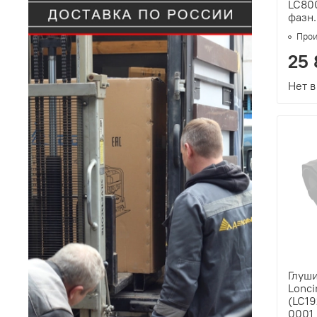
LC80
фазн.
Прои
25 
Нет в
Глуш
Lonc
(LC19
0001