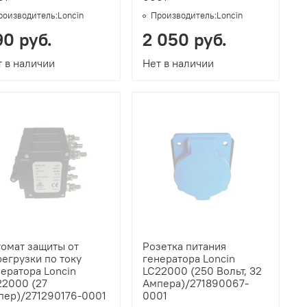
роизводитель:
Loncin
Производитель:
Loncin
90 руб.
2 050 руб.
 в наличии
Нет в наличии
томат защиты от
Розетка питания
егрузки по току
генератора Loncin
ератора Loncin
LC22000 (250 Вольт, 32
22000 (27
Ампера)/271890067-
пер)/271290176-0001
0001