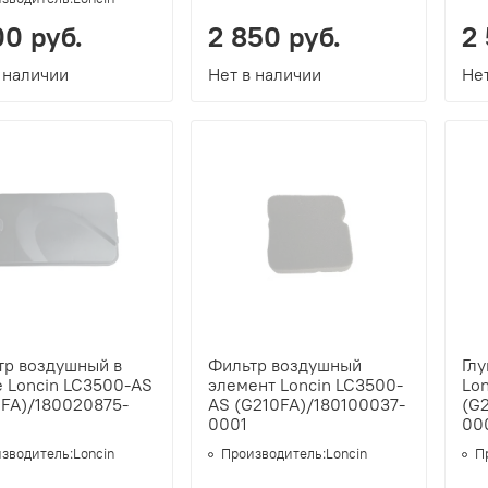
00 руб.
2 850 руб.
2
 наличии
Нет в наличии
Нет
тр воздушный в
Фильтр воздушный
Гл
е Loncin LC3500-AS
элемент Loncin LC3500-
Lo
0FA)/180020875-
AS (G210FA)/180100037-
(G2
0001
00
зводитель:
Loncin
Производитель:
Loncin
П