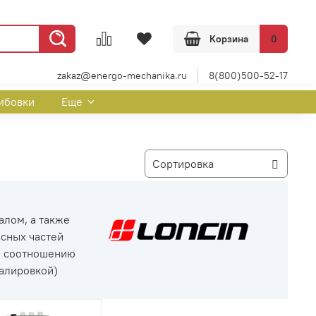
Корзина
0
zakaz@energo-mechanika.ru
8(800)500-52-17
мбовки
Еще
алом, а также
сных частей
но соотношению
талировкой)