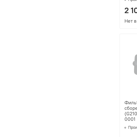
2 1
Нет в
Филь
сбор
(G21
0001
Прои