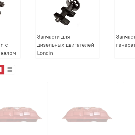
Запчасти для
Запчас
n с
дизельных двигателей
генера
 валом
Loncin