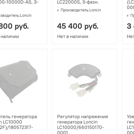
00-10000D-AS, 3-
LC22000S, 3-фазн.
(L
00
Производитель:
Loncin
зводитель:
Loncin
П
800 руб.
45 400 руб.
3
 наличии
Нет в наличии
Нет
итель генератора
Регулятор напряжения
Уз
in LC10000
генератора Loncin
ген
2F)/180572317-
LC10000/660150170-
LC
0001
00