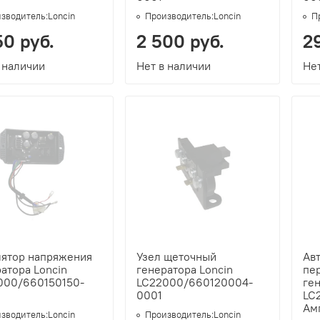
зводитель:
Loncin
Производитель:
Loncin
П
50 руб.
2 500 руб.
2
 наличии
Нет в наличии
Нет
лятор напряжения
Узел щеточный
Ав
атора Loncin
генератора Loncin
пер
000/660150150-
LC22000/660120004-
ген
0001
LC
Ам
зводитель:
Loncin
Производитель:
Loncin