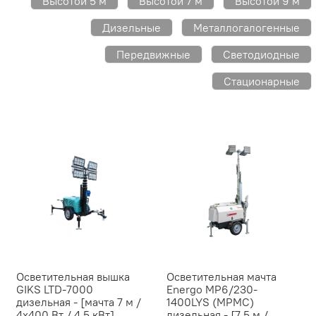
Высотой 5 м
Высотой 7 м
Высотой 9 м
Дизельные
Металлогалогенные
Передвижные
Светодиодные
Стационарные
Осветительная вышка
Осветительная мачта
GIKS LTD-7000
Energo MP6/230-
дизельная - [мачта 7 м /
1400LYS (MPMC)
4х400 Вт / 4.5 кВт]
дизельная - [7,5 м /