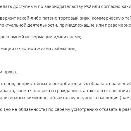
а делать доступным по законодательству РФ или согласно ка
 содержит какой-либо патент, торговый знак, коммерческую 
еллектуальной деятельности, принадлежащие или правомерн
м рекламной информации и/или спама;
рмации о частной жизни любых лиц;
м права.
ых слов, непристойных и оскорбительных образов, сравнений
зраста, языка человека и гражданина, а также в отношении 
религиозных символов, объектов культурного наследия (памя
аво (но не обязанность) по своему усмотрению отказать в р