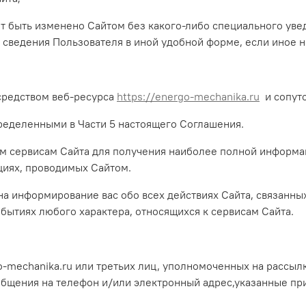
ет быть изменено Сайтом без какого-либо специального уве
 сведения Пользователя в иной удобной форме, если иное 
осредством веб-ресурса
https://energo-mechanika.ru
и сопутс
пределенными в Части 5 настоящего Соглашения.
ым сервисам Сайта для получения наиболее полной информа
циях, проводимых Сайтом.
на информирование вас обо всех действиях Сайта, связанных
обытиях любого характера, относящихся к сервисам Сайта.
-mechanika.ru или третьих лиц, уполномоченных на рассылку
общения на телефон и/или электронный адрес,указанные пр