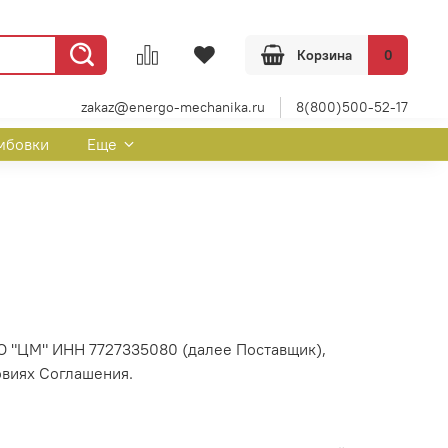
Корзина
0
zakaz@energo-mechanika.ru
8(800)500-52-17
мбовки
Еще
О "ЦМ" ИНН 7727335080 (далее Поставщик),
овиях Соглашения.