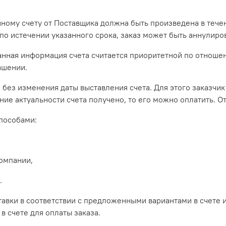
енному счету от Поставщика должна быть произведена в теч
 по истечении указанного срока, заказ может быть аннулиро
 данная информация счета считается приоритетной по отнош
ашении.
без изменения даты выставления счета. Для этого заказчик
ние актуальности счета получено, то его можно оплатить. От
способами:
компании,
.
тавки в соответствии с предложенными вариантами в счете 
в счете для оплаты заказа.