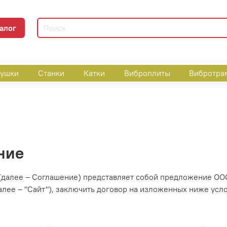
алог
пушки
Станки
Катки
Виброплиты
Вибротра
ние
(далее – Соглашение) представляет собой предложение ОО
лее – "Сайт"), заключить договор на изложенных ниже усл