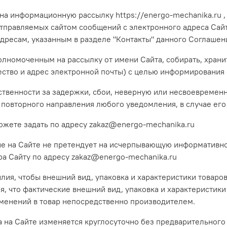
 на информационную рассылку https://energo-mechanika.ru 
 отправляемых сайтом сообщений с электронного адреса Сай
дресам, указанным в разделе "Контакты" данного Соглашен
олномоченным на рассылку от имени Сайта, собирать, храни
ство и адрес электронной почты) с целью информирования о
етственности за задержки, сбои, неверную или несвоевремен
 повторного направления любого уведомления, в случае его
ожете задать по адресу
zakaz@energo-mechanika.ru
ие на Сайте не претендует на исчерпывающую информативно
ра Сайту по адресу
zakaz@energo-mechanika.ru
силия, чтобы внешний вид, упаковка и характеристики товар
, что фактические внешний вид, упаковка и характеристики 
изменений в товар непосредственно производителем.
а на Сайте изменяется круглосуточно без предварительного