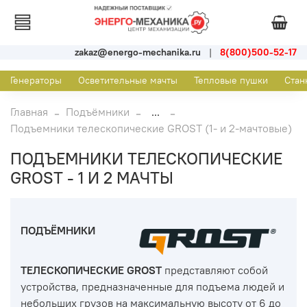
zakaz@energo-mechanika.ru
|
8(800)500-52-17
Генераторы
Осветительные мачты
Тепловые пушки
Стан
Главная
Подъёмники
...
Подъемники телескопические GROST (1- и 2-мачтовые)
ПОДЪЕМНИКИ ТЕЛЕСКОПИЧЕСКИЕ
GROST - 1 И 2 МАЧТЫ
ПОДЪЁМНИКИ
ТЕЛЕСКОПИЧЕСКИЕ
GROST
представляют собой
устройства, предназначенные для подъема людей и
небольших грузов на максимальную высоту от 6 до