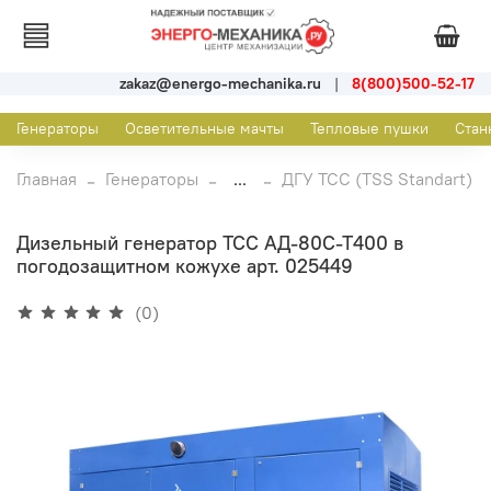
zakaz@energo-mechanika.ru
|
8(800)500-52-17
Генераторы
Осветительные мачты
Тепловые пушки
Стан
Главная
Генераторы
...
ДГУ ТСС (TSS Standart)
Дизельный генератор ТСС АД-80С-Т400 в
погодозащитном кожухе арт. 025449
(0)