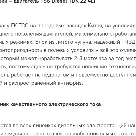
ки – двигатель TSS Diesel TDК 22 4LT
казу ГК ТСС на передовых заводах Китая, на условия
него поколения двигателей, максимально отработа
ных режимах. Блок из литого чугуна, надёжный ТНВД
нтопригодность в полевых условиях – всё это отлич
который может нарабатывать 2-3 моточаса за год эк
ть, поэтому здесь не требуются новейшие технологии
ель работает на недорогом и повсеместно доступном
й и распространённый антифриз.
ник качественного электрического тока
тся во всех линейках дизельных электростанций на
щиеся для основного электроснабжения самых ответс