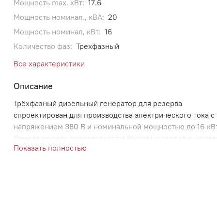
Мощность max, кВт:
17.6
Мощность номинал., кВА:
20
Мощность номинал, кВт:
16
Количество фаз:
Трехфазный
Все характеристики
Описание
Трёхфазный дизельный генератор для резерва
спроектирован для производства электрического тока с
напряжением 380 В и номинальной мощностью до 16 кВт
Данная модель производится в России и сертифицирова
Показать полностью
для применения в странах Евразийского союза.