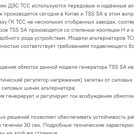
елях ДЭС ТСС используются передовые и надёжные ал
 производятся сегодня в Китае и TSS SA в этом воп
казу ГК ТСС не нескольких отобранных заводах, соо
ров TSS SA производятся со степенью изоляции H и к
одобного рода устройствам. Модели альтернаторов Т
лностью соответствует требованиям подавляющего бо
дения обмоток данной модели генератора TSS SA я
матический регулятор напряжения) запитан от силовых
 силовых шинах альтернатора;
ия генерирует и регулирует ток возбуждения обмоток
х решений позволяет обеспечивать устойчивость ра
в течении 30 сек. Подробные технические характери
ы на этой же странице.