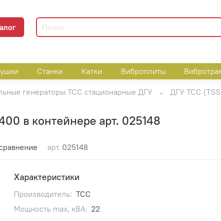
алог
пушки
Станки
Катки
Виброплиты
Вибротра
льные генераторы ТСС стационарные ДГУ
ДГУ ТСС (TSS 
00 в контейнере арт. 025148
 сравнение
арт.
025148
Характеристики
Производитель:
ТСС
Мощность max, кВА:
22