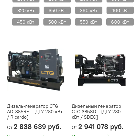
320 кВт
350 кВт
360 кВт
400 кВт
450 кВт
500 кВт
550 кВт
600 кВт
Дизель-генератор CTG
Дизельный генератор
AD-385RE - [ДГУ 280 кВт
CTG 385SD - [ДГУ 280
/ Ricardo]
кВт / SDEC]
2 838 639 руб.
2 941 078 руб.
От
От