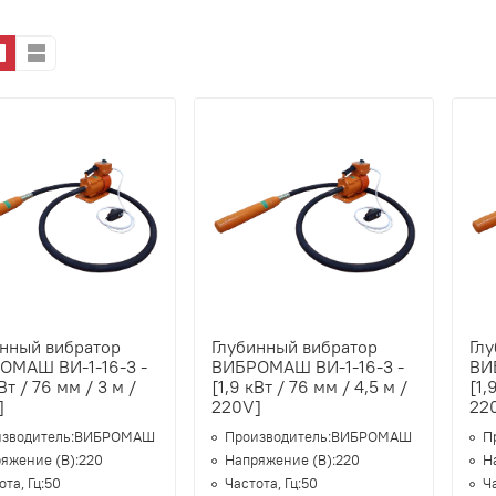
инный вибратор
Глубинный вибратор
Гл
ОМАШ ВИ-1-16-3 -
ВИБРОМАШ ВИ-1-16-3 -
ВИ
кВт / 76 мм / 3 м /
[1,9 кВт / 76 мм / 4,5 м /
[1,
]
220V]
22
зводитель:
ВИБРОМАШ
Производитель:
ВИБРОМАШ
П
яжение (В):
220
Напряжение (В):
220
Н
та, Гц:
50
Частота, Гц:
50
Ча