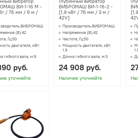
инный вибратор
Глубинный вибратор
Гл
ОМАШ ВИ-1-16 M -
ВИБРОМАШ ВИ-1-16-2 -
ВИ
кВт / 76 мм / 9 м /
[1,9 кВт / 76 мм / 3 м /
[1,
42V]
42
зводитель:
ВИБРОМАШ
Производитель:
ВИБРОМАШ
П
яжение (В):
42
Напряжение (В):
42
Н
та, Гц:
50
Частота, Гц:
50
Ча
ость двигателя, кВт:
Мощность двигателя, кВт:
М
1.9
1.
а гибкого вала, м:
9
Длина гибкого вала, м:
3
Д
390 руб.
24 908 руб.
27
чие уточняйте
Наличие уточняйте
На