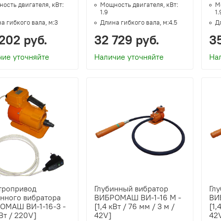
ость двигателя, кВт:
Мощность двигателя, кВт:
М
1.9
1.
а гибкого вала, м:
3
Длина гибкого вала, м:
4.5
Д
202 руб.
32 729 руб.
3
чие уточняйте
Наличие уточняйте
На
тропривод
Глубинный вибратор
Гл
инного вибратора
ВИБРОМАШ ВИ-1-16 M -
ВИ
ОМАШ ВИ-1-16-3 -
[1,4 кВт / 76 мм / 3 м /
[1,
кВт / 220V]
42V]
42