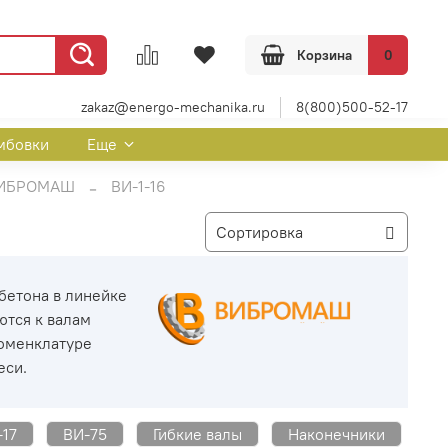
Корзина
0
zakaz@energo-mechanika.ru
8(800)500-52-17
мбовки
Еще
 ВИБРОМАШ
ВИ-1-16
бетона в линейке
тся к валам
номенклатуре
еси.
-17
ВИ-75
Гибкие валы
Наконечники