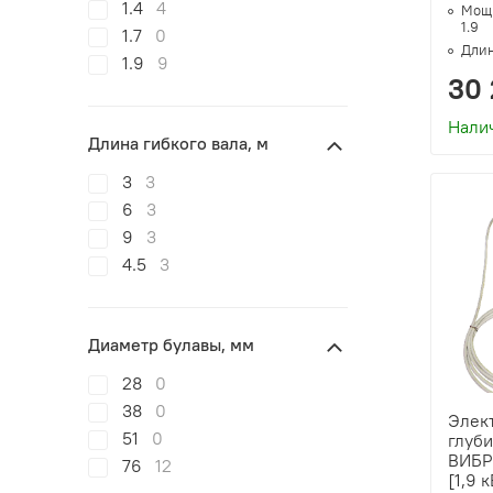
1.4
4
Мощн
1.9
1.7
0
Длин
1.9
9
30 
Нали
Длина гибкого вала, м
3
3
6
3
9
3
4.5
3
Диаметр булавы, мм
28
0
38
0
Элек
51
0
глуб
ВИБР
76
12
[1,9 