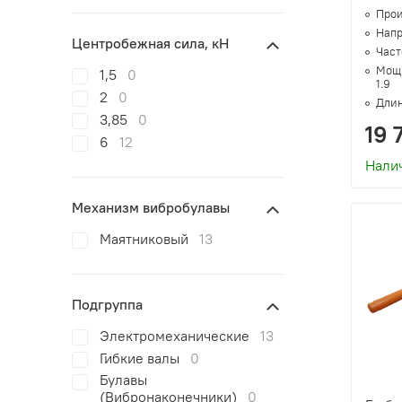
Прои
Напр
Центробежная сила, кН
Часто
Мощн
1,5
0
1.9
2
0
Длин
3,85
0
19 
6
12
Нали
Механизм вибробулавы
Маятниковый
13
Подгруппа
Электромеханические
13
Гибкие валы
0
Булавы
(Вибронаконечники)
0