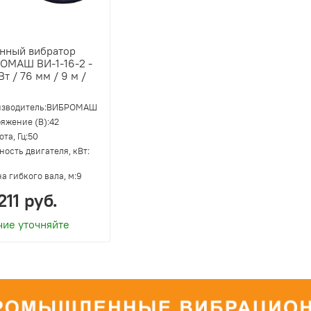
инный вибратор
ОМАШ ВИ-1-16-2 -
кВт / 76 мм / 9 м /
зводитель:
ВИБРОМАШ
яжение (В):
42
та, Гц:
50
ость двигателя, кВт:
а гибкого вала, м:
9
211 руб.
чие уточняйте