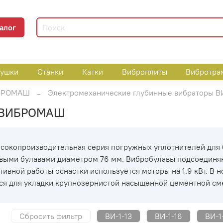
алог
пушки
Станки
Катки
Виброплиты
Вибротра
ИБРОМАШ
Электромеханические глубинные вибраторы
3 ВИБРОМАШ
ысокопроизводительная серия погружных уплотнителей для 
ми булавами диаметром 76 мм. Вибробулавы подсоединяю
тивной работы оснастки используется моторы на 1.9 кВт. В 
ся для укладки крупнозернистой насыщенной цементной см
Сбросить фильтр
ВИ-1-13
ВИ-1-16
ВИ-1