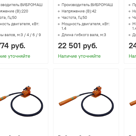
зводитель:
ВИБРОМАШ
Производитель:
ВИБРОМАШ
П
яжение (В):
220
Напряжение (В):
42
Н
та, Гц:
50
Частота, Гц:
50
Ча
ость двигателя, кВт:
Мощность двигателя, кВт:
М
1.4
1.
ы валов, м:
3 / 4 / 6 / 9
Длина гибкого вала, м:
3
Д
774 руб.
22 501 руб.
2
чие уточняйте
Наличие уточняйте
На