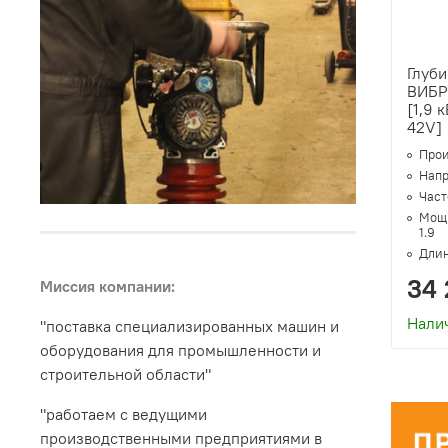
Глуб
ВИБР
[1,9 
42V]
Прои
Напр
Часто
Мощн
1.9
Длин
34 
Миссия компании:
Нали
"поставка специализированных машин и
оборудования для промышленности и
строительной области"
"работаем с ведущими
производственными предприятиями в