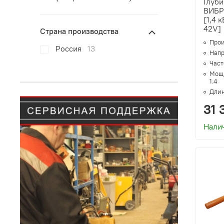
Глуб
ВИБР
[1,4 
42V]
Страна производства
Прои
Россия
13
Напр
Часто
Мощн
1.4
Длин
31 
Нали