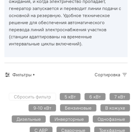
ожидания, и когда электричество пропадает,
генератор запускается и переводит линии подачи с
основной на резервную. Удобное техническое
решение для обеспечения автоматического
перевода линий электроснабжения участков
(станции адаптированы на временные
интервальные циклы включений).
Фильтры
Сортировка
Сбросить фильтр
5 кВт
6 кВт
7 кВт
9-10 кВт
Бензиновые
В кожухе
Дизельные
Инверторные
Однофазные
С АВР
Сварочные
Трехфазные