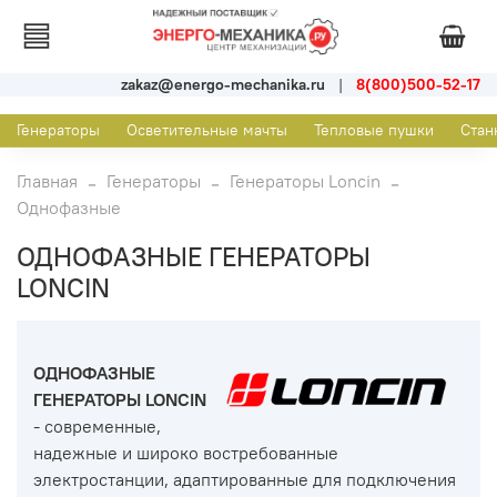
zakaz@energo-mechanika.ru
|
8(800)500-52-17
Генераторы
Осветительные мачты
Тепловые пушки
Стан
Главная
Генераторы
Генераторы Loncin
Однофазные
ОДНОФАЗНЫЕ ГЕНЕРАТОРЫ
LONCIN
ОДНОФАЗНЫЕ
ГЕНЕРАТОРЫ LONCIN
- современные,
надежные и широко востребованные
электростанции, адаптированные для подключения