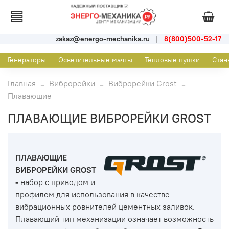
zakaz@energo-mechanika.ru
|
8(800)500-52-17
Генераторы
Осветительные мачты
Тепловые пушки
Стан
Главная
Виброрейки
Виброрейки Grost
Плавающие
ПЛАВАЮЩИЕ ВИБРОРЕЙКИ GROST
ПЛАВАЮЩИЕ
ВИБРОРЕЙКИ GROST
-
набор с приводом и
профилем для использования в качестве
вибрационных ровнителей цементных заливок.
Плавающий тип механизации означает возможность