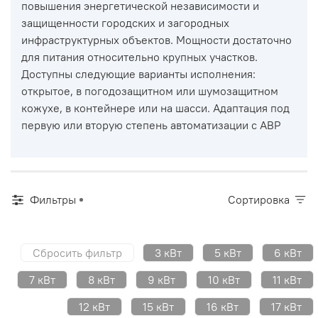
повышения энергетической независимости и
защищенности городских и загородных
инфраструктурных объектов. Мощности достаточно
для питания относительно крупных участков.
Доступны следующие варианты исполнения:
открытое, в погодозащитном или шумозащитном
кожухе, в контейнере или на шасси. Адаптация под
первую или вторую степень автоматизации с АВР
Фильтры
Сортировка
Сбросить фильтр
3 кВт
5 кВт
6 кВт
7 кВт
8 кВт
9 кВт
10 кВт
11 кВт
12 кВт
15 кВт
16 кВт
17 кВт