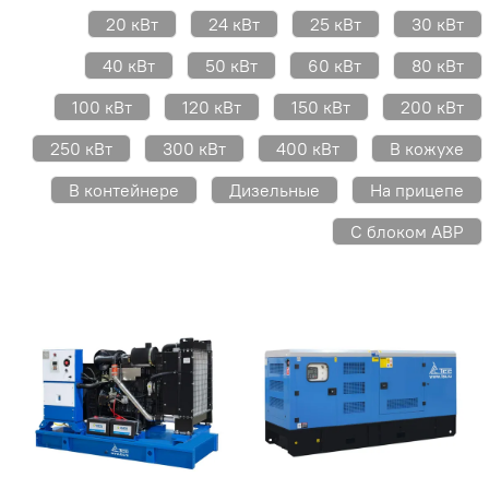
20 кВт
24 кВт
25 кВт
30 кВт
40 кВт
50 кВт
60 кВт
80 кВт
100 кВт
120 кВт
150 кВт
200 кВт
250 кВт
300 кВт
400 кВт
В кожухе
В контейнере
Дизельные
На прицепе
С блоком АВР