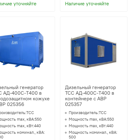
личие уточняйте
Наличие уточняйте
зельный генератор
Дизельный генератор
С АД-400С-Т400 в
ТСС АД-400С-Т400 в
годозащитном кожухе
контейнере с АВР
АВР 025356
025357
роизводитель:
ТСС
Производитель:
ТСС
ощность max, кВА:
550
Мощность max, кВА:
550
ощность max, кВт:
440
Мощность max, кВт:
440
ощность номинал., кВА:
Мощность номинал., кВА:
00
500