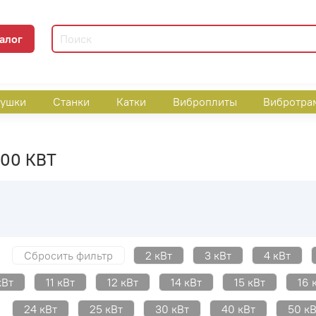
алог
пушки
Станки
Катки
Виброплиты
Вибротра
00 КВТ
Сбросить фильтр
2 кВт
3 кВт
4 кВт
кВт
11 кВт
12 кВт
14 кВт
15 кВт
16 
24 кВт
25 кВт
30 кВт
40 кВт
50 кВ