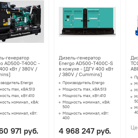
ль-генератор
Дизель-генератор
Ди
go AD500-T400C -
Energo AD500-T400C-S
ТС
400 кВт / 380V /
в кожухе - [ДГУ 400 кВт
АВ
ins]
/ 380V / Cummins]
П
зводитель:
Energo
Производитель:
Energo
М
ость max, кВА:
513
Мощность max, кВА:
513
М
ость max, кВт:
410
Мощность max, кВт:
410
М
5
ость номинал., кВА:
Мощность номинал., кВА:
500
М
4
ость номинал, кВт:
Мощность номинал, кВт:
400
Це
60 971 руб.
4 968 247 руб.