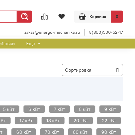
Корзина
0
zakaz@energo-mechanika.ru
8(800)500-52-17
мбовки
Еще
5 кВт
6 кВт
7 кВт
8 кВт
9 кВт
кВт
17 кВт
18 кВт
20 кВт
22 кВт
т
60 кВт
70 кВт
80 кВт
90 кВт