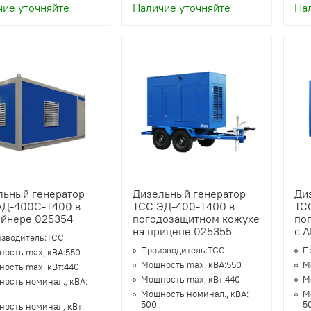
чие уточняйте
Наличие уточняйте
На
льный генератор
Дизельный генератор
Ди
АД-400С-Т400 в
ТСС ЭД-400-Т400 в
ТС
ейнере 025354
погодозащитном кожухе
по
на прицепе 025355
с 
зводитель:
ТСС
Производитель:
ТСС
П
ость max, кВА:
550
Мощность max, кВА:
550
М
ость max, кВт:
440
Мощность max, кВт:
440
М
ость номинал., кВА:
Мощность номинал., кВА:
М
500
5
ость номинал, кВт: