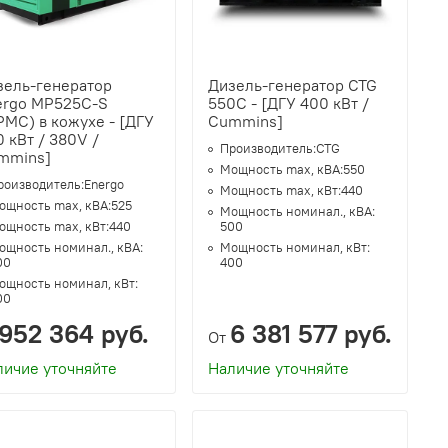
зель-генератор
Дизель-генератор CTG
ergo MP525C-S
550C - [ДГУ 400 кВт /
MC) в кожухе - [ДГУ
Cummins]
 кВт / 380V /
Производитель:
CTG
mmins]
Мощность max, кВА:
550
роизводитель:
Energo
Мощность max, кВт:
440
ощность max, кВА:
525
Мощность номинал., кВА:
ощность max, кВт:
440
500
ощность номинал., кВА:
Мощность номинал, кВт:
00
400
ощность номинал, кВт:
00
 952 364 руб.
6 381 577 руб.
От
личие уточняйте
Наличие уточняйте