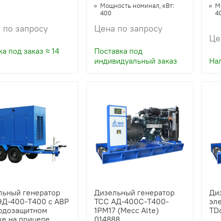
Мощность номинал, кВт:
М
400
4
 по запросу
Цена по запросу
Це
а под заказ ≈ 14
Поставка под
индивидуальный заказ
На
льный генератор
Дизельный генератор
Ди
ЭД-400-Т400 с АВР
ТСС АД-400С-Т400-
эле
годозащитном
1РМ17 (Mecc Alte)
TD
хе на прицепе
014888