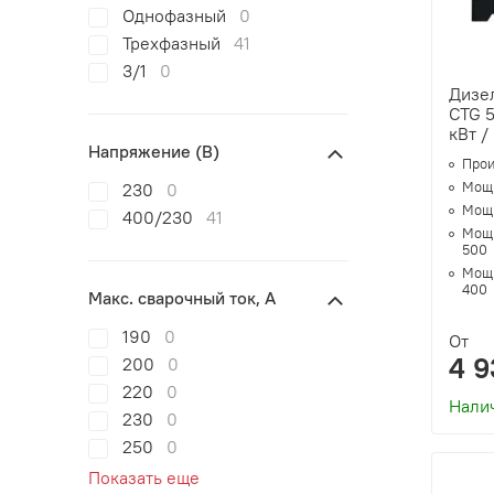
Однофазный
0
Трехфазный
41
3/1
0
Дизе
CTG 
кВт /
Напряжение (В)
Прои
Мощн
230
0
Мощн
400/230
41
Мощн
500
Мощн
400
Макс. сварочный ток, А
190
0
От
4 9
200
0
220
0
Нали
230
0
250
0
Показать еще