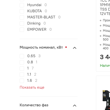
ТСС 
Hyundai
0
1РМ16
TSS D
KUBOTA
0
12VT
MASTER-BLAST
0
Прои
Dinking
0
Мощн
EMPOWER
0
Мощн
Мощн
500
Мощн
Мощность номинал, кВт
400
3 4
0.65
3
0.8
1
Нали
1
7
1.1
2
1.6
2
Показать еще
Количество фаз