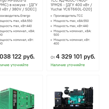
ergo MP550S-S
ТСС АД-400С-Т400-
MC) в кожухе - [ДГУ
1РМ26 - [ДГУ 400 кВт /
 кВт / 380V / SDEC]
Yuchai YC6T660L-D20]
роизводитель:
Energo
Производитель:
ТСС
ощность max, кВА:
550
Мощность max, кВА:
550
ощность max, кВт:
440
Мощность max, кВт:
440
ощность номинал., кВА:
Мощность номинал., кВА:
00
500
ощность номинал, кВт:
Мощность номинал, кВт:
00
400
038 122 руб.
4 329 101 руб.
От
личие уточняйте
Наличие уточняйте