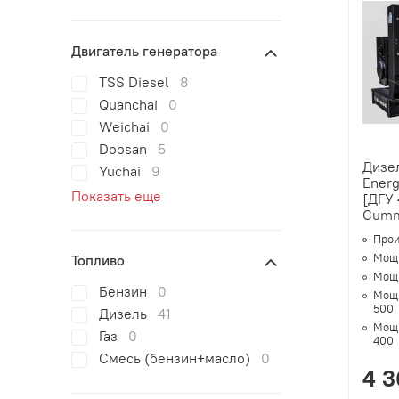
Двигатель генератора
TSS Diesel
8
Quanchai
0
Weichai
0
Doosan
5
Дизе
Yuchai
9
Ener
Показать еще
[ДГУ 
Cumm
Прои
Мощн
Топливо
Мощн
Бензин
0
Мощн
500
Дизель
41
Мощн
Газ
0
400
Смесь (бензин+масло)
0
4 3