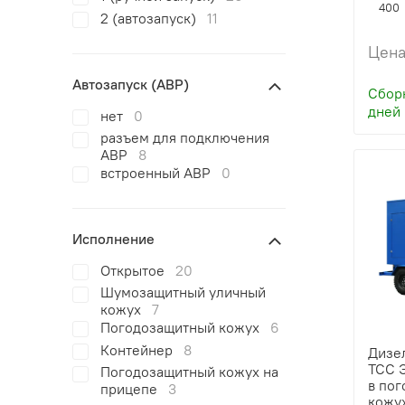
400
2 (автозапуск)
11
Цена
Автозапуск (АВР)
Сборк
дней
нет
0
разъем для подключения
АВР
8
встроенный АВР
0
Исполнение
Открытое
20
Шумозащитный уличный
кожух
7
Погодозащитный кожух
6
Контейнер
8
Дизе
ТСС 
Погодозащитный кожух на
в по
прицепе
3
кожу