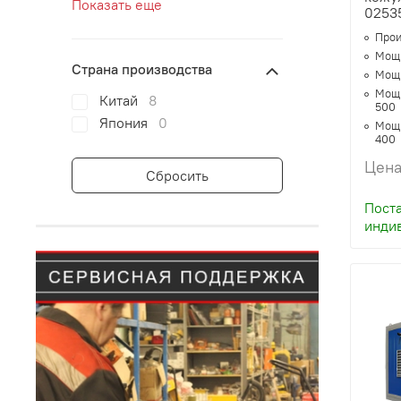
Показать еще
0253
Прои
Мощн
Страна производства
Мощн
Мощн
Китай
8
500
Япония
0
Мощн
400
Цена
Сбросить
Поста
инди