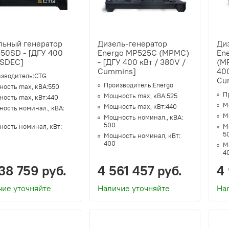
льный генератор
Дизель-генератор
Ди
550SD - [ДГУ 400
Energo MP525C (MPMC)
En
 SDEC]
- [ДГУ 400 кВт / 380V /
(MP
Cummins]
400
зводитель:
CTG
Cu
Производитель:
Energo
ость max, кВА:
550
П
Мощность max, кВА:
525
ость max, кВт:
440
М
Мощность max, кВт:
440
ость номинал., кВА:
М
Мощность номинал., кВА:
500
ость номинал, кВт:
М
5
Мощность номинал, кВт:
400
М
4
38 759 руб.
4 561 457 руб.
4
чие уточняйте
Наличие уточняйте
На