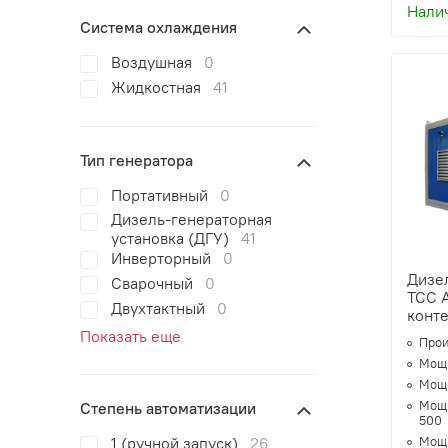
Нали
Система охлаждения
Воздушная
0
Жидкостная
41
Тип генератора
Портативный
0
Дизель-генераторная
установка (ДГУ)
41
Инверторный
0
Дизе
Сварочный
0
ТСС 
Двухтактный
0
конт
Показать еще
Прои
Мощн
Мощн
Мощн
Степень автоматизации
500
1 (ручной запуск)
26
Мощн