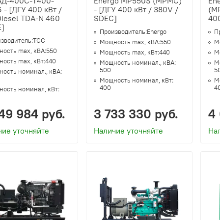
АД-400С-Т400-
Energo MP550S (MPMC)
En
 - [ДГУ 400 кВт /
- [ДГУ 400 кВт / 380V /
(MP
iesel TDA-N 460
SDEC]
400
E]
Производитель:
Energo
П
зводитель:
ТСС
Мощность max, кВА:
550
М
ость max, кВА:
550
Мощность max, кВт:
440
М
ость max, кВт:
440
Мощность номинал., кВА:
М
500
5
ость номинал., кВА:
Мощность номинал, кВт:
М
400
4
ость номинал, кВт:
49 984 руб.
3 733 330 руб.
4 
чие уточняйте
Наличие уточняйте
На