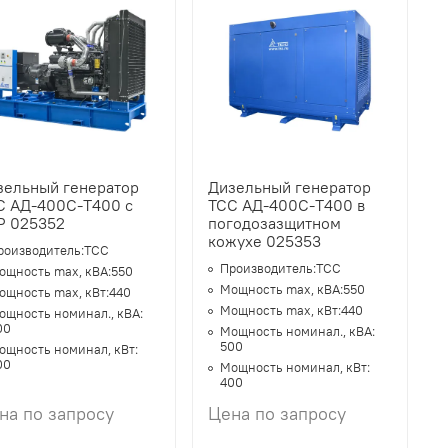
зельный генератор
Дизельный генератор
С АД-400С-Т400 с
ТСС АД-400С-Т400 в
Р 025352
погодозазщитном
кожухе 025353
роизводитель:
ТСС
Производитель:
ТСС
ощность max, кВА:
550
Мощность max, кВА:
550
ощность max, кВт:
440
Мощность max, кВт:
440
ощность номинал., кВА:
00
Мощность номинал., кВА:
500
ощность номинал, кВт:
00
Мощность номинал, кВт:
400
на по запросу
Цена по запросу