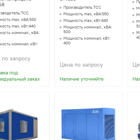
П
58
Производитель:
ТСС
М
зводитель:
ТСС
Мощность max, кВА:
550
М
ость max, кВА:
550
Мощность max, кВт:
440
М
ость max, кВт:
440
5
Мощность номинал., кВА:
500
ость номинал., кВА:
М
4
Мощность номинал, кВт:
400
ость номинал, кВт:
 по запросу
Цена по запросу
Це
вка под
видуальный заказ
Наличие уточняйте
На