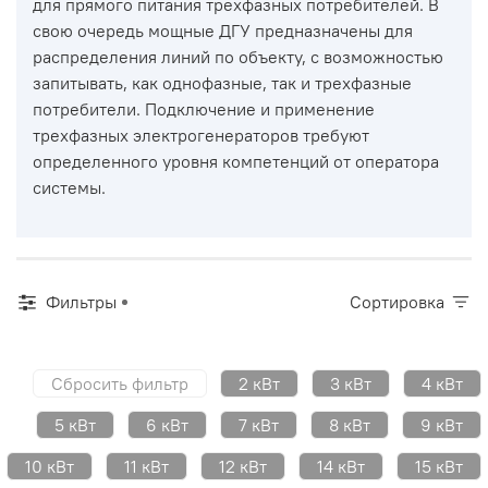
для прямого питания трехфазных потребителей. В
свою очередь мощные ДГУ предназначены для
распределения линий по объекту, с возможностью
запитывать, как однофазные, так и трехфазные
потребители. Подключение и применение
трехфазных электрогенераторов требуют
определенного уровня компетенций от оператора
системы.
Фильтры
Сортировка
Сбросить фильтр
2 кВт
3 кВт
4 кВт
5 кВт
6 кВт
7 кВт
8 кВт
9 кВт
10 кВт
11 кВт
12 кВт
14 кВт
15 кВт