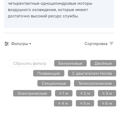
четырехтактные одноцилиндровые моторы
воздушного охлаждения, которые имеют
достаточно высокий ресурс службы.
Фильтры
Сортировка
Сбросить фильтр
Бензиновые
Двойные
Плавающие
С двигателем Honda
Секционные
Телескопические
Электрические
≈ 1 м
≈ 2 м
≈ 3 м
≈ 4 м
≈ 5 м
≈ 6 м