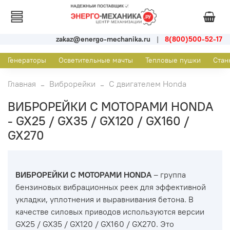
zakaz@energo-mechanika.ru
|
8(800)500-52-17
Генераторы
Осветительные мачты
Тепловые пушки
Стан
Главная
Виброрейки
С двигателем Honda
ВИБРОРЕЙКИ С МОТОРАМИ HONDA
- GX25 / GX35 / GX120 / GX160 /
GX270
ВИБРОРЕЙКИ С МОТОРАМИ HONDA
– группа
бензиновых вибрационных реек для эффективной
укладки, уплотнения и выравнивания бетона. В
качестве силовых приводов используются версии
GX25 / GX35 / GX120 / GX160 / GX270. Это