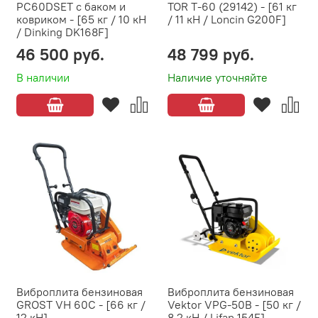
PC60DSET с баком и
TOR T-60 (29142) - [61 кг
ковриком - [65 кг / 10 кН
/ 11 кН / Loncin G200F]
/ Dinking DK168F]
46 500 руб.
48 799 руб.
В наличии
Наличие уточняйте
Виброплита бензиновая
Виброплита бензиновая
GROST VH 60C - [66 кг /
Vektor VPG-50B - [50 кг /
12 кН]
8.2 кН / Lifan 154F]