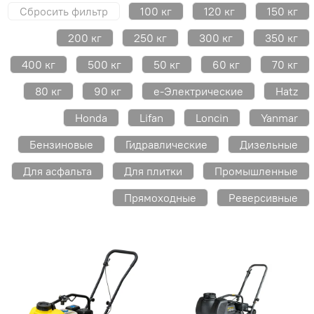
Сбросить фильтр
100 кг
120 кг
150 кг
200 кг
250 кг
300 кг
350 кг
400 кг
500 кг
50 кг
60 кг
70 кг
80 кг
90 кг
e-Электрические
Hatz
Honda
Lifan
Loncin
Yanmar
Бензиновые
Гидравлические
Дизельные
Для асфальта
Для плитки
Промышленные
Прямоходные
Реверсивные