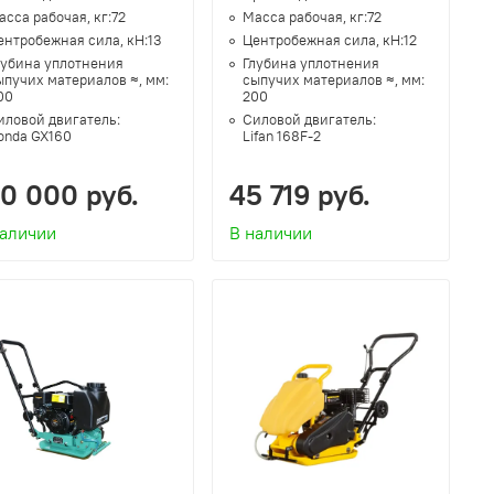
асса рабочая, кг:
72
Масса рабочая, кг:
72
ентробежная сила, кН:
13
Центробежная сила, кН:
12
лубина уплотнения
Глубина уплотнения
ыпучих материалов ≈, мм:
сыпучих материалов ≈, мм:
00
200
иловой двигатель:
Силовой двигатель:
onda GX160
Lifan 168F-2
40 000 руб.
45 719 руб.
наличии
В наличии