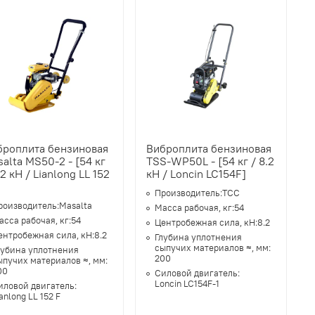
броплита бензиновая
Виброплита бензиновая
alta MS50-2 - [54 кг
TSS-WP50L - [54 кг / 8.2
,2 кН / Lianlong LL 152
кН / Loncin LC154F]
Производитель:
ТСС
роизводитель:
Masalta
Масса рабочая, кг:
54
асса рабочая, кг:
54
Центробежная сила, кН:
8.2
ентробежная сила, кН:
8.2
Глубина уплотнения
сыпучих материалов ≈, мм:
лубина уплотнения
200
ыпучих материалов ≈, мм:
00
Силовой двигатель:
Loncin LC154F-1
иловой двигатель:
anlong LL 152 F