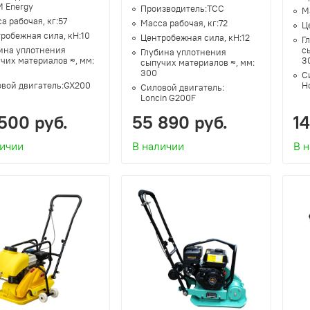
 Energy
Производитель:
ТСС
М
а рабочая, кг:
57
Масса рабочая, кг:
72
Ц
робежная сила, кН:
10
Центробежная сила, кН:
12
Г
ина уплотнения
с
Глубина уплотнения
чих материалов ≈, мм:
3
сыпучих материалов ≈, мм:
300
С
вой двигатель:
GX200
H
Силовой двигатель:
Loncin G200F
500 руб.
55 890 руб.
1
личии
В наличии
В 