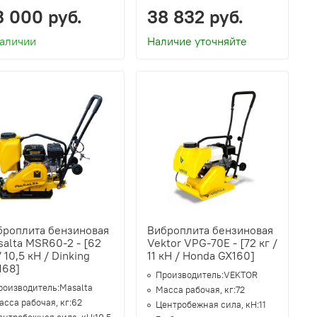
3 000 руб.
38 832 руб.
наличии
Наличие уточняйте
броплита бензиновая
Виброплита бензиновая
alta MSR60-2 - [62
Vektor VPG-70Е - [72 кг /
/ 10,5 кН / Dinking
11 кН / Honda GX160]
168]
Производитель:
VEKTOR
роизводитель:
Masalta
Масса рабочая, кг:
72
асса рабочая, кг:
62
Центробежная сила, кН:
11
ентробежная сила, кН:
10.5