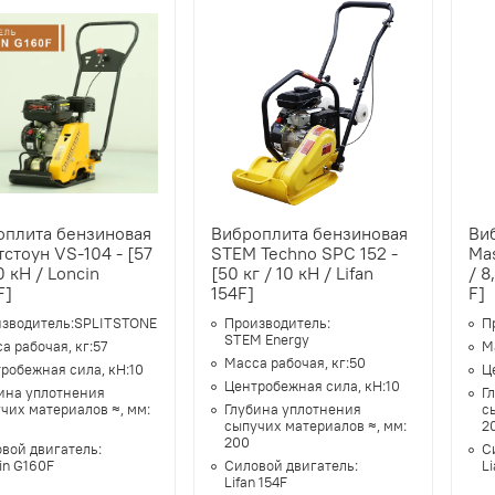
оплита бензиновая
Виброплита бензиновая
Ви
стоун VS-104 - [57
STEM Techno SPC 152 -
Mas
10 кН / Loncin
[50 кг / 10 кН / Lifan
/ 8
F]
154F]
F]
зводитель:
SPLITSTONE
Производитель:
П
STEM Energy
а рабочая, кг:
57
М
Масса рабочая, кг:
50
робежная сила, кН:
10
Ц
Центробежная сила, кН:
10
ина уплотнения
Г
чих материалов ≈, мм:
Глубина уплотнения
с
сыпучих материалов ≈, мм:
2
200
вой двигатель:
С
in G160F
Силовой двигатель:
Li
Lifan 154F