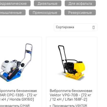
Гидравлические
Дизельные
Для асфальта
омышленные
Прямоходные
Реверсивные
броплита бензиновая
Виброплита бензиновая
AR CPC-1335 - [72 кг
Vektor VPG-70B - [72 кг
3 кН / Honda GX160]
/ 12 кН / Lifan 168F-2]
роизводитель:
CIMAR
Производитель:
VEKTOR