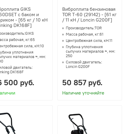
броплита GIKS
Виброплита бензиновая
60DSET с баком и
TOR T-60 (29142) - [61 кг
риком - [65 кг / 10 кН
/ 11 кН / Loncin G200F]
inking DK168F]
Производитель:
TOR
роизводитель:
GIKS
Масса рабочая, кг:
61
асса рабочая, кг:
65
Центробежная сила, кН:
11
ентробежная сила, кН:
10
Глубина уплотнения
сыпучих материалов ≈, мм:
лубина уплотнения
250
ыпучих материалов ≈, мм:
00
Силовой двигатель:
Loncin G200F
иловой двигатель:
inking DK168F
6 500 руб.
50 857 руб.
наличии
Наличие уточняйте