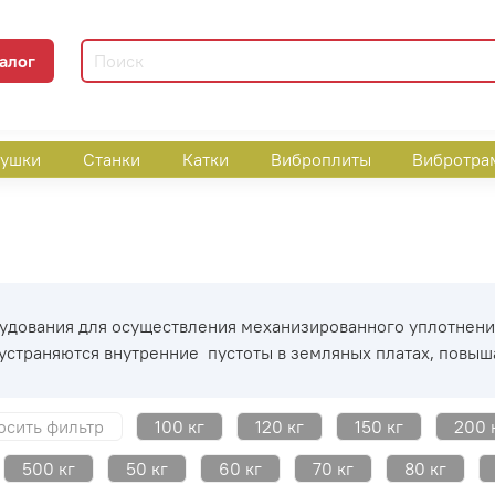
алог
пушки
Станки
Катки
Виброплиты
Вибротра
рудования для осуществления механизированного уплотнен
, устраняются внутренние пустоты в земляных платах, повы
осить фильтр
100 кг
120 кг
150 кг
200 
500 кг
50 кг
60 кг
70 кг
80 кг