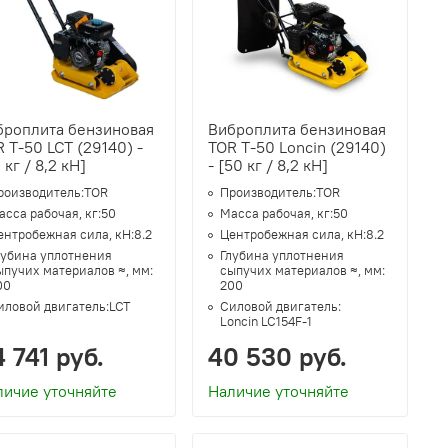
броплита бензиновая
Виброплита бензиновая
 T-50 LCT (29140) -
TOR T-50 Loncin (29140)
 кг / 8,2 кН]
- [50 кг / 8,2 кН]
роизводитель:
TOR
Производитель:
TOR
асса рабочая, кг:
50
Масса рабочая, кг:
50
ентробежная сила, кН:
8.2
Центробежная сила, кН:
8.2
лубина уплотнения
Глубина уплотнения
ыпучих материалов ≈, мм:
сыпучих материалов ≈, мм:
00
200
иловой двигатель:
LCT
Силовой двигатель:
Loncin LC154F-1
 741 руб.
40 530 руб.
личие уточняйте
Наличие уточняйте