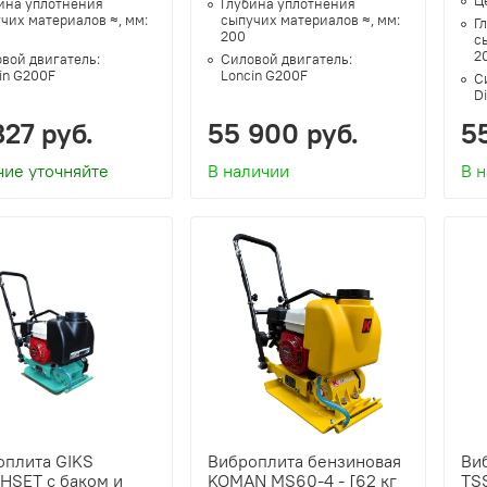
ина уплотнения
Глубина уплотнения
чих материалов ≈, мм:
сыпучих материалов ≈, мм:
Г
200
с
2
вой двигатель:
Силовой двигатель:
in G200F
Loncin G200F
С
D
827 руб.
55 900 руб.
5
чие уточняйте
В наличии
В 
оплита GIKS
Виброплита бензиновая
Ви
HSET с баком и
KOMAN MS60-4 - [62 кг
TSS