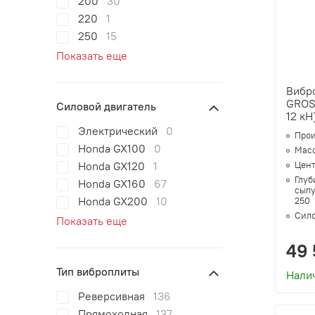
200
30
220
1
250
15
Показать еще
Вибр
GROST
Силовой двигатель
12 кН
Электрический
0
Прои
Honda GX100
0
Масс
Honda GX120
1
Цент
Глуб
Honda GX160
67
сыпу
Honda GX200
10
250
Сило
Показать еще
49 
Тип виброплиты
Нали
Реверсивная
136
Прямоходная
137