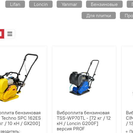
Lifan
Loncin
Yanmar
Бензиновые
Для плитки
Пр
оплита бензиновая
Виброплита бензиновая
Ви
 Techno SPC 162ES
TSS-WP70TL - [72 кг / 12
CIM
 кг / 10 кН / GX200]
кН / Loncin G200F]
/ 1
версия PROF
зводитель:
П