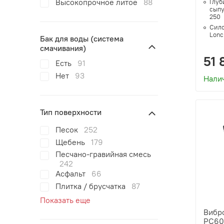
Высокопрочное литое
88
Глуб
сыпу
250
Сило
Lonc
Бак для воды (система
смачивания)
51 
Есть
91
Нет
93
Нали
Тип поверхности
Песок
252
Щебень
179
Песчано-гравийная смесь
242
Асфальт
66
Плитка / брусчатка
87
Показать еще
Вибр
PC60