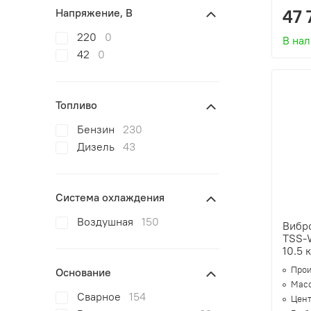
Напряжение, В
47 
220
0
В на
42
0
Топливо
Бензин
230
Дизель
43
Система охлаждения
Воздушная
150
Вибр
TSS-W
10.5 
Прои
Основание
Масс
Сварное
154
Цент