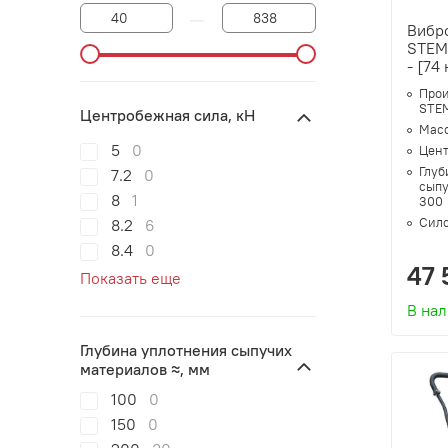
—
Вибр
STEM
- [74
Прои
STEM
Центробежная сила, кН
Масс
5
0
Цент
Глуб
7.2
0
сыпу
8
1
300
Сило
8.2
6
8.4
0
47 
Показать еще
В на
Глубина уплотнения сыпучих
материалов ≈, мм
100
0
150
0