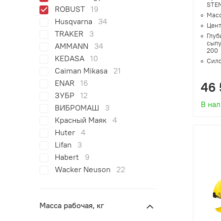
STEM
ROBUST
19
Масс
Husqvarna
34
Цент
TRAKER
3
Глуб
сыпу
AMMANN
34
200
KEDASA
10
Сило
Caiman Mikasa
21
ENAR
16
46 
ЗУБР
12
В на
ВИБРОМАШ
3
Красный Маяк
4
Huter
4
Lifan
3
Habert
9
Wacker Neuson
22
Масса рабочая, кг