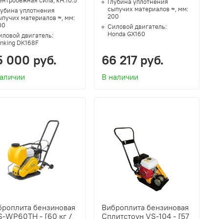
Глубина уплотнения
сыпучих материалов ≈, мм:
лубина уплотнения
200
ыпучих материалов ≈, мм:
00
Силовой двигатель:
Honda GX160
иловой двигатель:
inking DK168F
5 000 руб.
66 217 руб.
наличии
В наличии
броплита бензиновая
Виброплита бензиновая
-WP60TH - [60 кг /
Сплитстоун VS-104 - [57