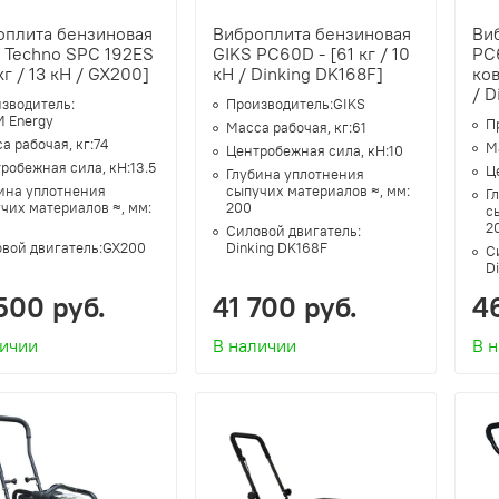
оплита бензиновая
Виброплита бензиновая
Ви
 Techno SPC 192ES
GIKS PC60D - [61 кг / 10
PC
 кг / 13 кН / GX200]
кН / Dinking DK168F]
ков
/ D
зводитель:
Производитель:
GIKS
 Energy
П
Масса рабочая, кг:
61
а рабочая, кг:
74
М
Центробежная сила, кН:
10
робежная сила, кН:
13.5
Ц
Глубина уплотнения
ина уплотнения
сыпучих материалов ≈, мм:
Г
чих материалов ≈, мм:
200
с
2
Силовой двигатель:
вой двигатель:
GX200
Dinking DK168F
С
D
500 руб.
41 700 руб.
4
личии
В наличии
В 