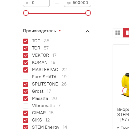
—
от
до
Производитель
ТСС
35
TOR
57
VEKTOR
17
KOMAN
19
MASTERPAC
22
Euro SHATAL
19
SPLITSTONE
26
Grost
17
Masalta
20
Vibromatic
7
Вибр
CIMAR
15
STEM
- [57
GIKS
12
STEM Energy
14
Прои