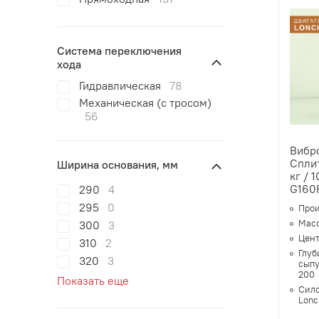
Система переключения
хода
Гидравлическая
78
Механическая (с тросом)
56
Вибр
Сплит
Ширина основания, мм
кг / 
G160
290
4
295
0
Прои
Масс
300
3
Цент
310
2
Глуб
320
3
сыпу
200
Показать еще
Сило
Lonc