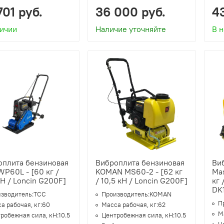
701 руб.
36 000 руб.
4
личии
Наличие уточняйте
В 
оплита бензиновая
Виброплита бензиновая
Ви
P60L - [60 кг /
KOMAN MS60-2 - [62 кг
Mas
кН / Loncin G200F]
/ 10,5 кН / Loncin G200F]
кг 
DK
зводитель:
ТСС
Производитель:
KOMAN
П
а рабочая, кг:
60
Масса рабочая, кг:
62
М
робежная сила, кН:
10.5
Центробежная сила, кН:
10.5
Ц