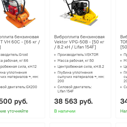
оплита бензиновая
Виброплита бензиновая
Ви
 VH 60C - [66 кг /
Vektor VPG-50B - [50 кг
TOR
]
/ 8.2 кН / Lifan 154F]
[50
зводитель:
Grost
Производитель:
VEKTOR
П
а рабочая, кг:
66
Масса рабочая, кг:
50
М
робежная сила, кН:
12
Центробежная сила, кН:
8.2
Ц
ина уплотнения
Глубина уплотнения
Г
чих материалов ≈, мм:
сыпучих материалов ≈, мм:
с
200
2
вой двигатель:
GX200
Силовой двигатель:
С
Lifan 154F
500 руб.
38 563 руб.
34
чие уточняйте
В наличии
На