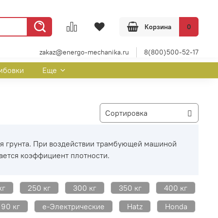
Корзина
0
zakaz@energo-mechanika.ru
8(800)500-52-17
мбовки
Еще
ия грунта. При воздействии трамбующей машиной
шается коэффициент плотности.
кг
250 кг
300 кг
350 кг
400 кг
90 кг
e-Электрические
Hatz
Honda