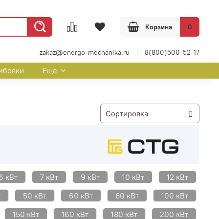
Корзина
0
zakaz@energo-mechanika.ru
8(800)500-52-17
мбовки
Еще
6 кВт
7 кВт
9 кВт
10 кВт
12 кВт
т
50 кВт
60 кВт
80 кВт
100 кВт
150 кВт
160 кВт
180 кВт
200 кВт