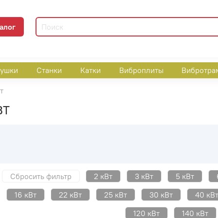
алог
пушки
Станки
Катки
Виброплиты
Вибротра
т
ВТ
Сбросить фильтр
2 кВт
3 кВт
5 кВт
16 кВт
22 кВт
25 кВт
30 кВт
40 кВ
120 кВт
140 кВт