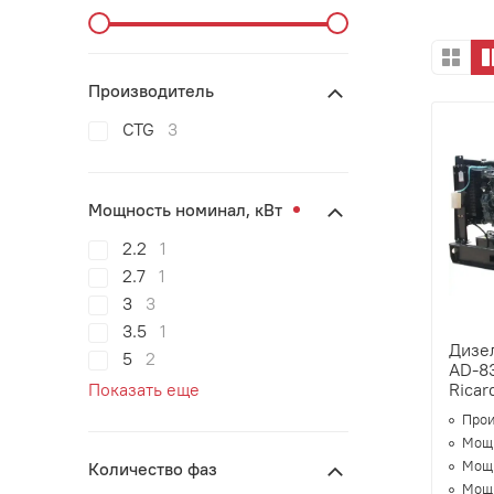
Производитель
CTG
3
Мощность номинал, кВт
2.2
1
2.7
1
3
3
3.5
1
Дизе
5
2
AD-83
Показать еще
Ricar
Прои
Мощн
Мощн
Количество фаз
Мощн