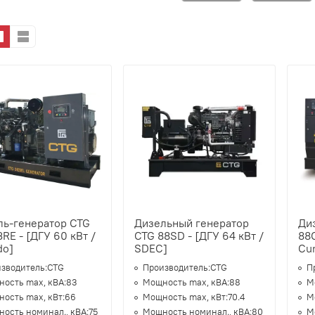
ль-генератор CTG
Дизельный генератор
Ди
RE - [ДГУ 60 кВт /
CTG 88SD - [ДГУ 64 кВт /
88C
do]
SDEC]
Cu
зводитель:
CTG
Производитель:
CTG
П
ость max, кВА:
83
Мощность max, кВА:
88
М
ость max, кВт:
66
Мощность max, кВт:
70.4
М
ость номинал., кВА:
75
Мощность номинал., кВА:
80
М