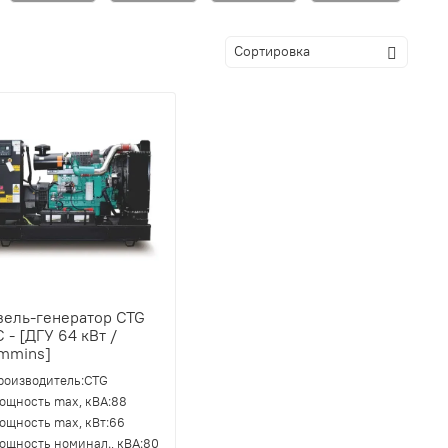
зель-генератор CTG
 - [ДГУ 64 кВт /
mmins]
роизводитель:
CTG
ощность max, кВА:
88
ощность max, кВт:
66
ощность номинал., кВА:
80